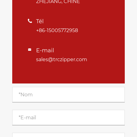
ZHEJIANG, CHINE
Tél

+86-15005772958
E-mail

sales@trczipper.com