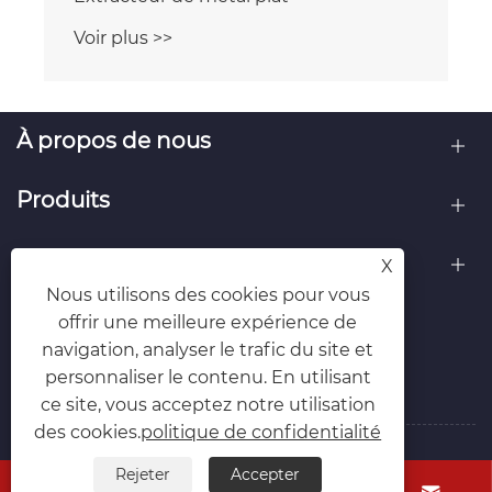
Voir plus >>
À propos de nous
Produits
Contactez-nous
X
Nous utilisons des cookies pour vous
SUIVEZ-NOUS
offrir une meilleure expérience de
navigation, analyser le trafic du site et
personnaliser le contenu. En utilisant
ce site, vous acceptez notre utilisation
des cookies.
politique de confidentialité
Copyright © 2025 Whenzhou Richu Zipper Techology
Rejeter
Accepter