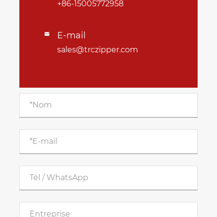
+86-15005772958
E-mail

sales@trczipper.com